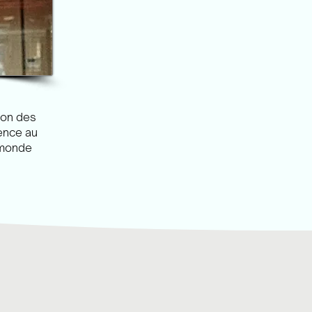
ion des
ience au
 monde