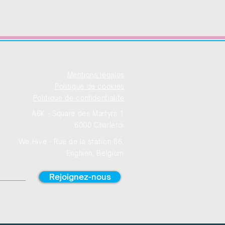
Mentions légales
Politique de cookies
Politique de confidentialité
A6K - Square des Martyrs 1
6000 Charleroi
We Hive - Rue de la station 86,
Enghien, Belgium
Rejoignez-nous