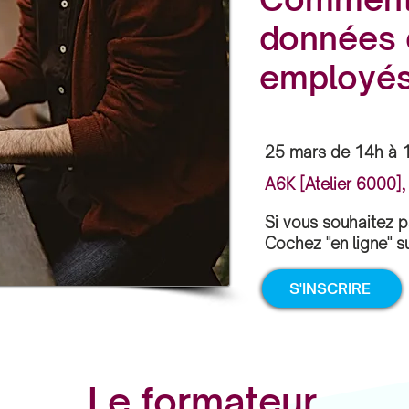
données d
employés
25 mars de 14h à 
A6K [Atelier 6000],
Si vous souhaitez par
Cochez "en ligne" su
S'INSCRIRE
Le formateur