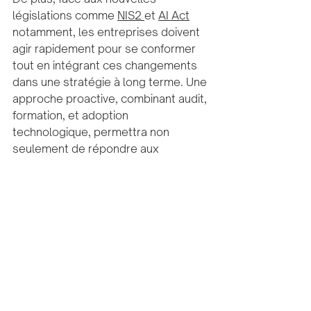
législations comme 
NIS2 
et 
AI Act
notamment, les entreprises doivent 
agir rapidement pour se conformer 
tout en intégrant ces changements 
dans une stratégie à long terme. Une 
approche proactive, combinant audit, 
formation, et adoption 
technologique, permettra non 
seulement de répondre aux 
exigences légales mais aussi de 
renforcer leur résilience et leur 
compétitivité dans un monde 
numérique en constante évolution.